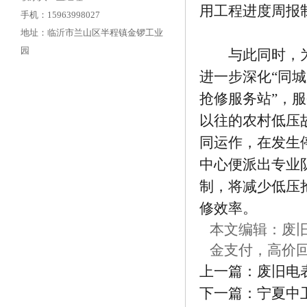
用工程进度周报
手机：15963998027
地址：临沂市兰山区半程镇金锣工业
园
与此同时，为了
进一步深化“同
抢修服务站”，
以往的农村低压
同运作，在发生
中心便派出专业
制，将减少低压
修效率。
本文编辑：废旧电表
金支付，高价回收
上一篇：
废旧电
下一篇：
宁夏中