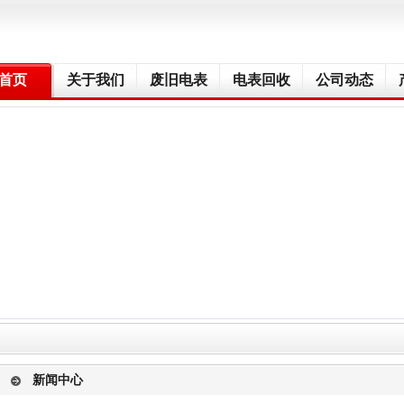
首页
关于我们
废旧电表
电表回收
公司动态
新闻中心