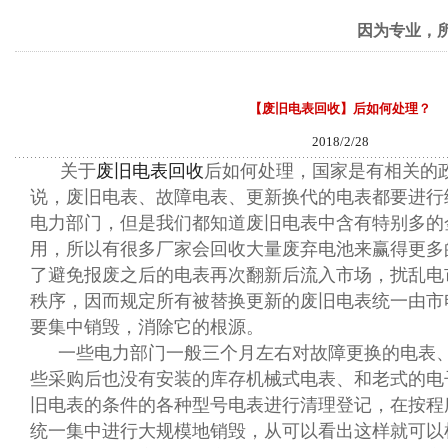
因为专业，
【废旧电表回收】后如何处理？
2018/2/28
关于
废旧电表回收
后如何处理，国家是有相关的
说，废旧电表、故障电表、更新换代的电表都要进行
电力部门，但是我们都知道废旧电表中含有特别多的
用，所以有很多厂家会回收大量废弃电池来赢得更多
了避免报废之后的电表再次翻新后流入市场，扰乱电
秩序，因而规定所有被替换更新的废旧电表统一由市
要集中销毁，消除它的根源。
一些电力部门一般三个月左右对故障更换的电表、
些采购后也没有安装的库存机械式电表、和老式的电
旧电表的条件的各种型号电表进行清理登记，在按程
统一集中进行大规模地销毁，从可以看出这样就可以