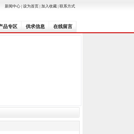
新闻中心
|
设为首页
|
加入收藏
|
联系方式
产品专区
供求信息
在线留言